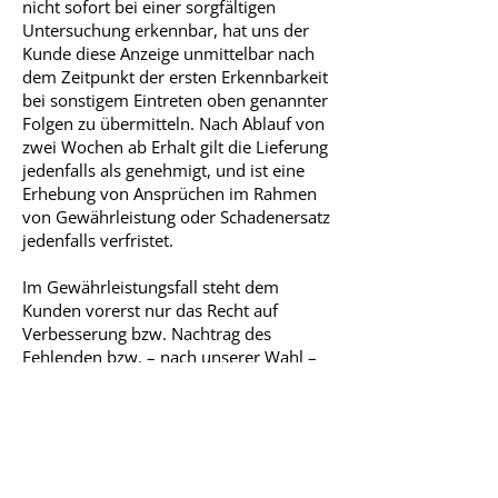
nicht sofort bei einer sorgfältigen
Untersuchung erkennbar, hat uns der
Kunde diese Anzeige unmittelbar nach
dem Zeitpunkt der ersten Erkennbarkeit
bei sonstigem Eintreten oben genannter
Folgen zu übermitteln. Nach Ablauf von
zwei Wochen ab Erhalt gilt die Lieferung
jedenfalls als genehmigt, und ist eine
Erhebung von Ansprüchen im Rahmen
von Gewährleistung oder Schadenersatz
jedenfalls verfristet.
Im Gewährleistungsfall steht dem
Kunden vorerst nur das Recht auf
Verbesserung bzw. Nachtrag des
Fehlenden bzw. – nach unserer Wahl –
Ersatzlieferung zu. Eine Preisminderung,
Austausch oder Wandlung steht dem
Kunden erst nach Misslingen zweier
Verbesserungsversuche zu, wenn er
jeweils eine ausreichend bemessene
Nachfrist zur Verbesserung eingeräumt