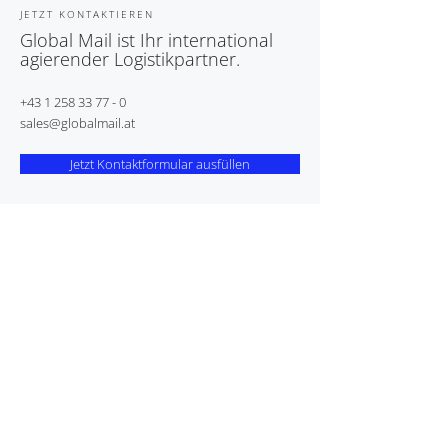
JETZT KONTAKTIEREN
Global Mail ist Ihr international
agierender Logistikpartner.
+43 1 258 33 77 - 0
sales@globalmail.at
Jetzt Kontaktformular ausfüllen
Bleiben Sie am neuesten Stand
mit unserem Newsletter.
>
Mit dem Absenden Ihrer E-Mail-Adresse stimmen Sie unserer
Datenschutzerklärung
und dem Erhalt von Neuigkeiten,
Angeboten und mehr von Global Mail per E-Mail zu. Sie können
den Newsletter jederzeit ohne Angabe von Gründen abbestellen.