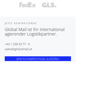
JETZT KONTAKTIEREN
Global Mail ist Ihr international
agierender Logistikpartner.
+43 1 258 33 77 - 0
sales@globalmail.at
Jetzt Kontaktformular ausfüllen
Bleiben Sie am neuesten Stand
mit unserem Newsletter.
>